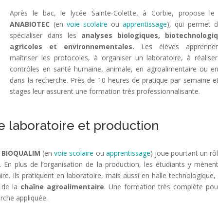
Après le bac, le lycée Sainte-Colette, à Corbie, propose l
ANABIOTEC
(en
voie scolaire
ou
apprentissage
), qui permet 
spécialiser dans les
analyses biologiques, biotechnologiq
agricoles et environnementales.
Les élèves apprenne
maîtriser les protocoles, à organiser un laboratoire, à réalise
contrôles en santé humaine, animale, en agroalimentaire ou e
dans la recherche. Près de 10 heures de pratique par semaine e
stages leur assurent une formation très professionnalisante.
 laboratoire et production
 BIOQUALIM
(en
voie scolaire
ou
apprentissage
) joue pourtant un rôl
re. En plus de l’organisation de la production, les étudiants y mènen
re. Ils pratiquent en laboratoire, mais aussi en halle technologique,
g de la
chaîne agroalimentaire
. Une formation très complète pou
erche appliquée.